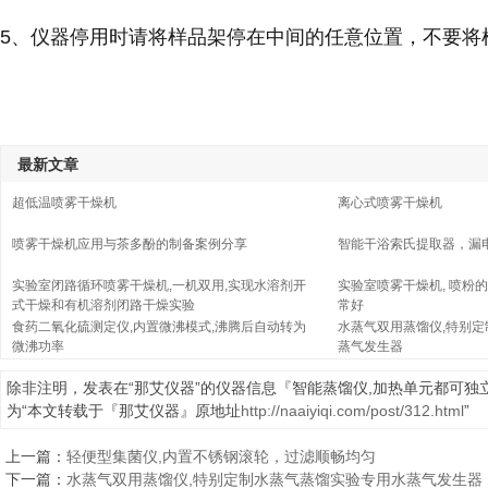
5、仪器停用时请将样品架停在中间的任意位置，不要将
最新文章
超低温喷雾干燥机
离心式喷雾干燥机
喷雾干燥机应用与茶多酚的制备案例分享
智能干浴索氏提取器，漏
实验室闭路循环喷雾干燥机,一机双用,实现水溶剂开
实验室喷雾干燥机, 喷粉的
式干燥和有机溶剂闭路干燥实验
常好
食药二氧化硫测定仪,内置微沸模式,沸腾后自动转为
水蒸气双用蒸馏仪,特别
微沸功率
蒸气发生器
除非注明，发表在“那艾仪器”的仪器信息『智能蒸馏仪,加热单元都可独立
为“本文转载于『那艾仪器』原地址
http://naaiyiqi.com/post/312.html
”
上一篇：
轻便型集菌仪,内置不锈钢滚轮，过滤顺畅均匀
下一篇：
水蒸气双用蒸馏仪,特别定制水蒸气蒸馏实验专用水蒸气发生器