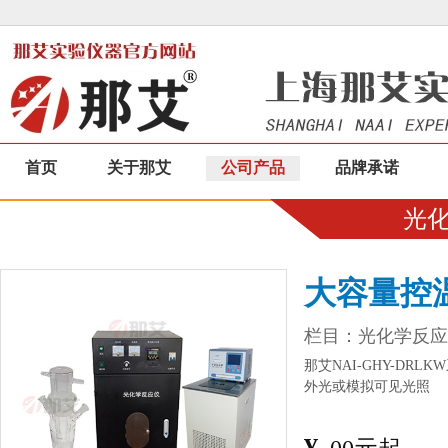
首页
关于那艾
公司产品
品牌承诺
光
大容量控
栏目：
光化学反应
那艾NAI-GHY-D
外光或模拟可见光照
¥